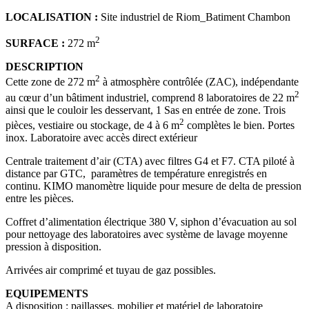
LOCALISATION :
Site industriel de Riom_Batiment Chambon
2
SURFACE :
272 m
DESCRIPTION
2
Cette zone de 272 m
à atmosphère contrôlée (ZAC), indépendante
2
au cœur d’un bâtiment industriel, comprend 8 laboratoires de 22 m
ainsi que le couloir les desservant, 1 Sas en entrée de zone. Trois
2
pièces, vestiaire ou stockage, de 4 à 6 m
complètes le bien. Portes
inox. Laboratoire avec accès direct extérieur
Centrale traitement d’air (CTA) avec filtres G4 et F7. CTA piloté à
distance par GTC, paramètres de température enregistrés en
continu. KIMO manomètre liquide pour mesure de delta de pression
entre les pièces.
Coffret d’alimentation électrique 380 V, siphon d’évacuation au sol
pour nettoyage des laboratoires avec système de lavage moyenne
pression à disposition.
Arrivées air comprimé et tuyau de gaz possibles.
EQUIPEMENTS
A disposition : paillasses, mobilier et matériel de laboratoire