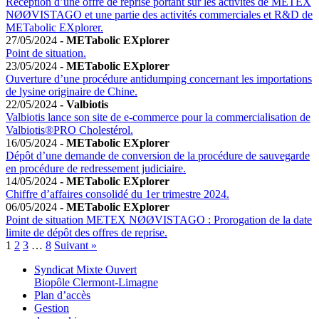
Réception d’une offre de reprise portant sur les activités de METEX
NØØVISTAGO et une partie des activités commerciales et R&D de
METabolic EXplorer.
27/05/2024
- METabolic EXplorer
Point de situation.
23/05/2024
- METabolic EXplorer
Ouverture d’une procédure antidumping concernant les importations
de lysine originaire de Chine.
22/05/2024
- Valbiotis
Valbiotis lance son site de e-commerce pour la commercialisation de
Valbiotis®PRO Cholestérol.
16/05/2024
- METabolic EXplorer
Dépôt d’une demande de conversion de la procédure de sauvegarde
en procédure de redressement judiciaire.
14/05/2024
- METabolic EXplorer
Chiffre d’affaires consolidé du 1er trimestre 2024.
06/05/2024
- METabolic EXplorer
Point de situation METEX NØØVISTAGO : Prorogation de la date
limite de dépôt des offres de reprise.
1
2
3
…
8
Suivant »
Syndicat Mixte Ouvert
Biopôle Clermont-Limagne
Plan d’accès
Gestion