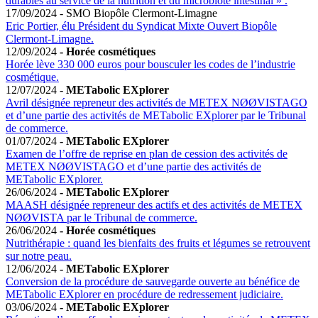
durables au service de la nutrition et du microbiote intestinal » .
17/09/2024 - SMO Biopôle Clermont-Limagne
Eric Portier, élu Président du Syndicat Mixte Ouvert Biopôle
Clermont-Limagne.
12/09/2024
- Horée cosmétiques
Horée lève 330 000 euros pour bousculer les codes de l’industrie
cosmétique.
12/07/2024
- METabolic EXplorer
Avril désignée repreneur des activités de METEX NØØVISTAGO
et d’une partie des activités de METabolic EXplorer par le Tribunal
de commerce.
01/07/2024
- METabolic EXplorer
Examen de l’offre de reprise en plan de cession des activités de
METEX NØØVISTAGO et d’une partie des activités de
METabolic EXplorer.
26/06/2024
- METabolic EXplorer
MAASH désignée repreneur des actifs et des activités de METEX
NØØVISTA par le Tribunal de commerce.
26/06/2024
- Horée cosmétiques
Nutrithérapie : quand les bienfaits des fruits et légumes se retrouvent
sur notre peau.
12/06/2024
- METabolic EXplorer
Conversion de la procédure de sauvegarde ouverte au bénéfice de
METabolic EXplorer en procédure de redressement judiciaire.
03/06/2024
- METabolic EXplorer