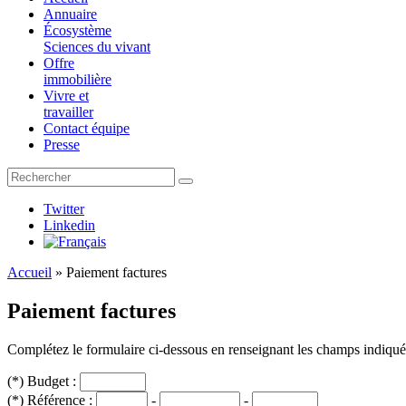
Annuaire
Écosystème
Sciences du vivant
Offre
immobilière
Vivre et
travailler
Contact équipe
Presse
Twitter
Linkedin
Accueil
»
Paiement factures
Paiement factures
Complétez le formulaire ci-dessous en renseignant les champs indiqués 
(*) Budget :
(*) Référence :
-
-