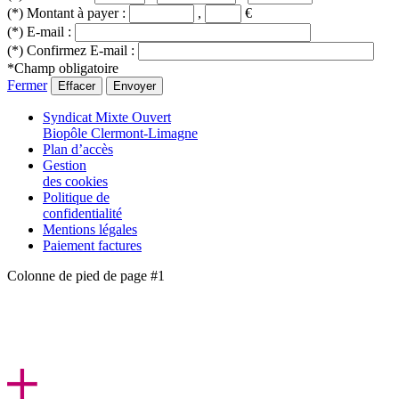
(*) Montant à payer :
,
€
(*) E-mail :
(*) Confirmez E-mail :
*Champ obligatoire
Fermer
Effacer
Envoyer
Syndicat Mixte Ouvert
Biopôle Clermont-Limagne
Plan d’accès
Gestion
des cookies
Politique de
confidentialité
Mentions légales
Paiement factures
Colonne de pied de page #1